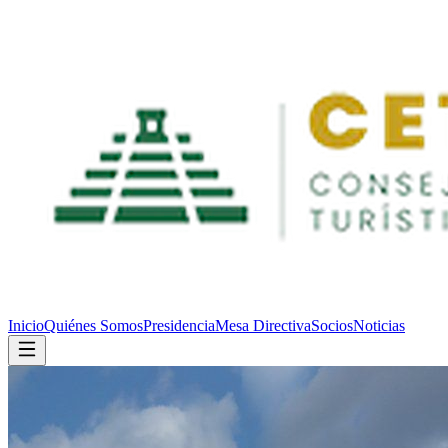
Inicio
Quiénes Somos
Presidencia
Mesa Directiva
Socios
Noticias